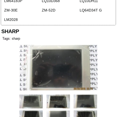
LM64183P
LQ10D368
LQ10DH11
ZM-30E
ZM-52D
LQ64D34T G
LM2028
SHARP
Tags:
sharp