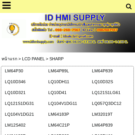
หน้าแรก
>
LCD PANEL
>
SHARP
LM64P30
LM64P89L
LM64P839
LQ10D346
LQ10DH11
LQ10D32S
LQ10D321
LQ10D41
LQ121S1LG61
LQ121S1DG31
LQ104V1DG11
LQ057Q3DC12
LQ104V1DG21
LM64183P
LM32019T
LM12S402
LM64C21P
LM64P839