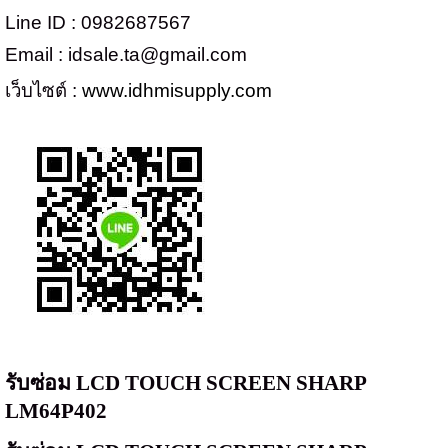
Line ID : 0982687567
Email : idsale.ta@gmail.com
เว็บไซต์ :
www.idhmisupply.com
รับซ่อม
LCD TOUCH SCREEN SHARP
LM64P402