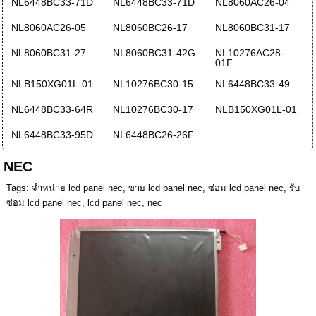
NL6448BC33-71D
NL6448BC33-71D
NL8060AC26-04
NL8060AC26-05
NL8060BC26-17
NL8060BC31-17
NL8060BC31-27
NL8060BC31-42G
NL10276AC28-
01F
NLB150XG01L-01
NL10276BC30-15
NL6448BC33-49
NL6448BC33-64R
NL10276BC30-17
NLB150XG01L-01
NL6448BC33-95D
NL6448BC26-26F
NEC
Tags:
จำหน่าย lcd panel nec
,
ขาย lcd panel nec
,
ซ่อม lcd panel nec
,
รับ
ซ่อม lcd panel nec
,
lcd panel nec
,
nec