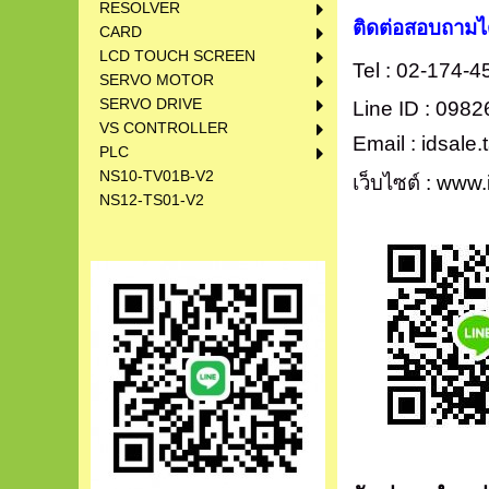
RESOLVER
ติดต่อสอบถามได้
CARD
LCD TOUCH SCREEN
Tel : 02-174-
SERVO MOTOR
SERVO DRIVE
Line ID : 098
VS CONTROLLER
Email : idsal
PLC
NS10-TV01B-V2
เว็บไซต์ :
www.
NS12-TS01-V2