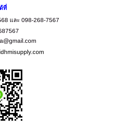
ที่
4568 และ 098-268-7567
2687567
e.ta@gmail.com
idhmisupply.com