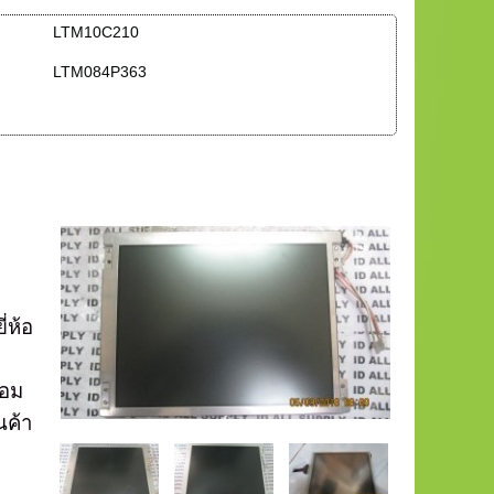
LTM10C210
LTM084P363
ี่ห้อ
่อม
นค้า