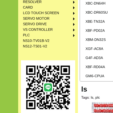
RESOLVER
XBC-DN64H
CARD
XBC-DR60SU
LCD TOUCH SCREEN
SERVO MOTOR
XBE-TN32A
SERVO DRIVE
VS CONTROLLER
XBF-PD02A
PLC
XBM-DN32S
NS10-TV01B-V2
NS12-TS01-V2
XGF-AC8A
G4F-AD3A
XBF-RD04A
GM6-CPUA
ls
Tags:
ls
,
plc