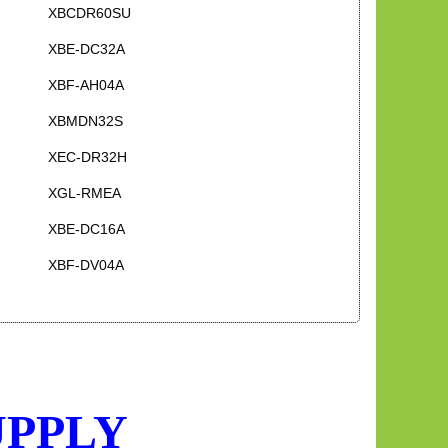
XBCDR60SU
XBE-DC32A
XBF-AH04A
XBMDN32S
XEC-DR32H
XGL-RMEA
XBE-DC16A
XBF-DV04A
UPPLY