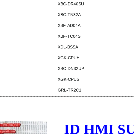
XBC-DR40SU
XBC-TN32A
XBF-AD04A
XBF-TC04S
XDL-BSSA
XGK-CPUH
XBC-DN32UP
XGK-CPUS
GRL-TR2C1
ID HMI S