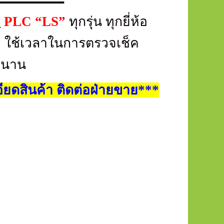
ม
PLC “LS”
ทุกรุ่น ทุกยี่ห้อ
 ใช้เวลาในการตรวจเช็ค
่นาน
ยดสินค้า ติดต่อฝ่ายขาย***