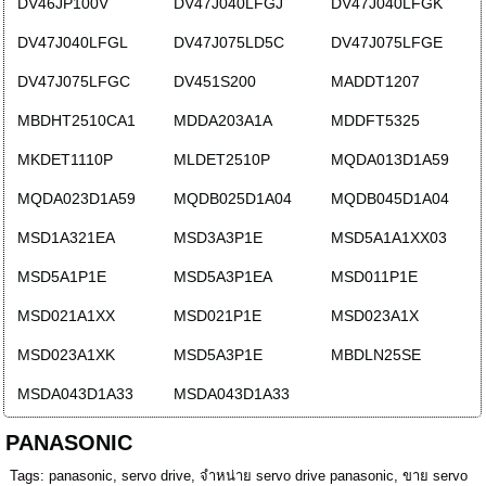
DV46JP100V
DV47J040LFGJ
DV47J040LFGK
DV47J040LFGL
DV47J075LD5C
DV47J075LFGE
DV47J075LFGC
DV451S200
MADDT1207
MBDHT2510CA1
MDDA203A1A
MDDFT5325
MKDET1110P
MLDET2510P
MQDA013D1A59
MQDA023D1A59
MQDB025D1A04
MQDB045D1A04
MSD1A321EA
MSD3A3P1E
MSD5A1A1XX03
MSD5A1P1E
MSD5A3P1EA
MSD011P1E
MSD021A1XX
MSD021P1E
MSD023A1X
MSD023A1XK
MSD5A3P1E
MBDLN25SE
MSDA043D1A33
MSDA043D1A33
PANASONIC
Tags:
panasonic
,
servo drive
,
จำหน่าย servo drive panasonic
,
ขาย servo