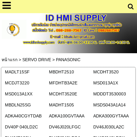
หน้าแรก
>
SERVO DRIVE
>
PANASONIC
MADLT15SF
MBDHT2510
MCDHT3520
MCDJT3220
MFDHTB3A2E
MSD013A1X
MSD013A1XX
MCDHT3520E
MDDDT3530003
MBDLN25SG
MADHT1505
MSDS043A1A14
ADKA40CGYTDAB
ADKA100GVTAAA
ADKA300GYTAAA
DV40P 040LD2C
DV46J020LFGC
DV46J030LA2C