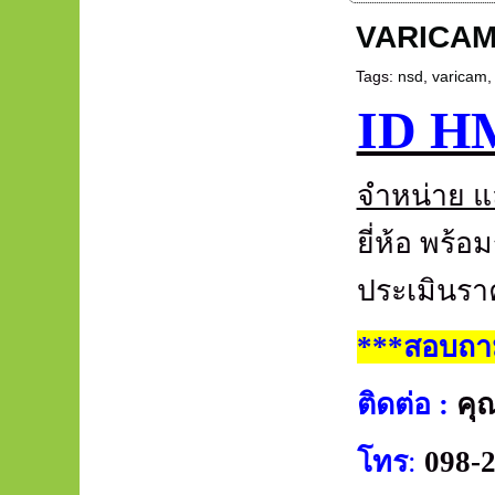
VARICAM
Tags:
nsd
,
varicam
ID H
จำหน่าย แ
ยี่ห้อ พร
ประเมินรา
***สอบถาม
ติดต่อ
:
คุ
โทร
:
098-