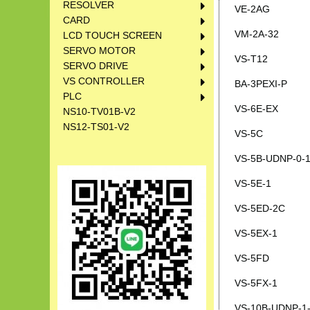
RESOLVER
VE-2AG
CARD
VM-2A-32
LCD TOUCH SCREEN
SERVO MOTOR
VS-T12
SERVO DRIVE
VS CONTROLLER
BA-3PEXI-P
PLC
VS-6E-EX
NS10-TV01B-V2
NS12-TS01-V2
VS-5C
VS-5B-UDNP-0-1
VS-5E-1
VS-5ED-2C
VS-5EX-1
VS-5FD
VS-5FX-1
VS-10B-UDNP-1-