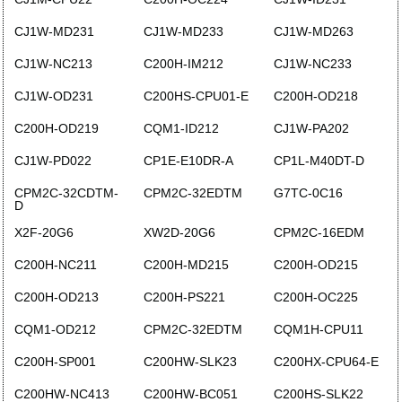
CJ1W-MD231
CJ1W-MD233
CJ1W-MD263
CJ1W-NC213
C200H-IM212
CJ1W-NC233
CJ1W-OD231
C200HS-CPU01-E
C200H-OD218
C200H-OD219
CQM1-ID212
CJ1W-PA202
CJ1W-PD022
CP1E-E10DR-A
CP1L-M40DT-D
CPM2C-32CDTM-
CPM2C-32EDTM
G7TC-0C16
D
X2F-20G6
XW2D-20G6
CPM2C-16EDM
C200H-NC211
C200H-MD215
C200H-OD215
C200H-OD213
C200H-PS221
C200H-OC225
CQM1-OD212
CPM2C-32EDTM
CQM1H-CPU11
C200H-SP001
C200HW-SLK23
C200HX-CPU64-E
C200HW-NC413
C200HW-BC051
C200HS-SLK22