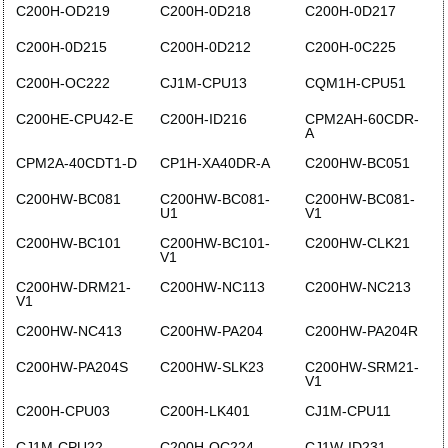
C200H-OD219
C200H-0D218
C200H-0D217
C200H-0D215
C200H-0D212
C200H-0C225
C200H-OC222
CJ1M-CPU13
CQM1H-CPU51
C200HE-CPU42-E
C200H-ID216
CPM2AH-60CDR-
A
CPM2A-40CDT1-D
CP1H-XA40DR-A
C200HW-BC051
C200HW-BC081
C200HW-BC081-
C200HW-BC081-
U1
V1
C200HW-BC101
C200HW-BC101-
C200HW-CLK21
V1
C200HW-DRM21-
C200HW-NC113
C200HW-NC213
V1
C200HW-NC413
C200HW-PA204
C200HW-PA204R
C200HW-PA204S
C200HW-SLK23
C200HW-SRM21-
V1
C200H-CPU03
C200H-LK401
CJ1M-CPU11
CJ1M-CPU22
C200H-OC224
CJ1W-ID231