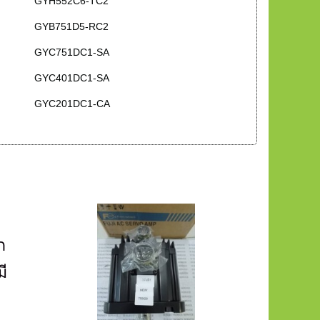
GYH552C6-TC2
GYB751D5-RC2
GYC751DC1-SA
GYC401DC1-SA
GYC201DC1-CA
ก
ี