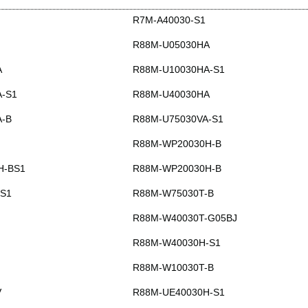
R7M-A40030-S1
R88M-U05030HA
A
R88M-U10030HA-S1
-S1
R88M-U40030HA
-B
R88M-U75030VA-S1
R88M-WP20030H-B
H-BS1
R88M-WP20030H-B
S1
R88M-W75030T-B
R88M-W40030T-G05BJ
R88M-W40030H-S1
R88M-W10030T-B
V
R88M-UE40030H-S1