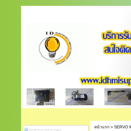
หน้าแรก
>
SERVO 