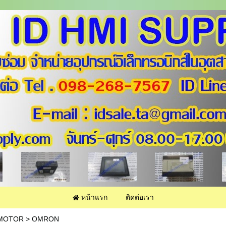
หน้าแรก
ติดต่อเรา
MOTOR
>
OMRON