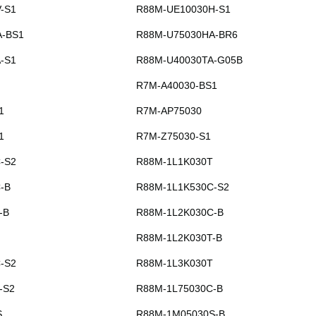
-S1
R88M-UE10030H-S1
-BS1
R88M-U75030HA-BR6
-S1
R88M-U40030TA-G05B
R7M-A40030-BS1
1
R7M-AP75030
1
R7M-Z75030-S1
-S2
R88M-1L1K030T
-B
R88M-1L1K530C-S2
-B
R88M-1L2K030C-B
R88M-1L2K030T-B
-S2
R88M-1L3K030T
-S2
R88M-1L75030C-B
S
R88M-1M05030S-B