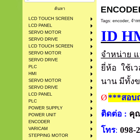
ENCODE
LCD TOUCH SCREEN
Tags:
encoder
,
จำหน
LCD PANEL
ID H
SERVO MOTOR
SERVO DRIVE
LCD TOUCH SCREEN
จำหน่าย แ
SERVO MOTOR
SERVO DRIVE
ยี่ห้อ ใช
PLC
HMI
นาน
มีทั้
SERVO MOTOR
SERVO DRIVE
LCD PANEL
Ø
***สอบถ
PLC
POWER SUPPLY
ติดต่อ
:
คุ
POWER UNIT
ENCODER
โทร
:
098-
VARICAM
STEPPING MOTOR