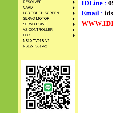
IDLine
:
0
RESOLVER
CARD
Email
:
id
LCD TOUCH SCREEN
SERVO MOTOR
WWW.ID
SERVO DRIVE
VS CONTROLLER
PLC
NS10-TV01B-V2
NS12-TS01-V2