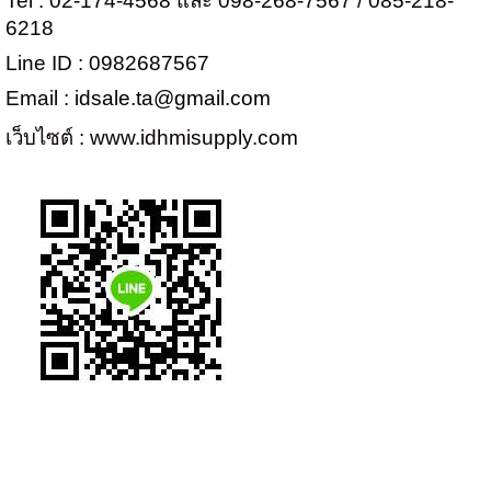
Tel : 02-174-4568
และ
098-268-7567 / 085-218-
6218
Line ID : 0982687567
Email :
idsale.ta@gmail.com
เว็บไซต์ :
www.idhmisupply.com