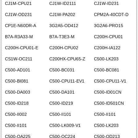
CJ1M-CPU21
CJ1W-ID2111
CJ1W-ID231
CJ1W-OD231
CJ1W-PA202
CPM2A-40CDT-D
CP1E-N60DR-A
3G2A5-OD412
3G2A6-PRO15
B7A-R3A33-M
B7A-T3E3-M
C200H-CPU01
C200H-CPU01-E
C200H-CPU02
C200H-IA122
CS1W-OC211
C200HX-CPU65-Z
C500-LK203
C500-AD101
C500-BC031
C500-BC081
C500-BI081
C500-CPU11-EV1
C500-CPU11-V1
C500-DA003
C500-DA101
C500-ID01CN
C500-ID218
C500-ID219
C500-ID501CN
C500-II002
C500-II101
C500-II101
C500-II101
C500-LK009-V1
C500-LK203
C500-OA225
C500-OC224
C500-OD213