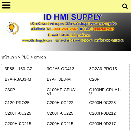
หน้าแรก
>
PLC
>
omron
3F88L-160-GZ
3G2A5-OD412
3G2A6-PRO15
B7A-R3A33-M
B7A-T3E3-M
C20P
C60P
C100HF-CPUA1-
C100HF-CPUA1-
V1
V1
C120-PRO25
C200H-0C222
C200H-0C225
C200H-0C225
C200H-0C225
C200H-0D212
C200H-0D215
C200H-0D215
C200H-0D217