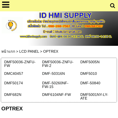
หน้าแรก
>
LCD PANEL
>
OPTREX
DMF50036-ZNFU-
DMF50036-ZNFU-
DMF5005N
FW
FW-2
DMC40457
DMF-50316N
DMF5010
DMF50174
DMF-50260NF-
DMF-50840
FW-15
DMF682N
DMF6104NF-FW
DMF5001NY-LY-
ATE
OPTREX