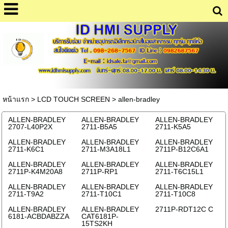
หน้าแรก
>
LCD TOUCH SCREEN
>
allen-bradley
ALLEN-BRADLEY
ALLEN-BRADLEY
ALLEN-BRADLEY
2707-L40P2X
2711-B5A5
2711-K5A5
ALLEN-BRADLEY
ALLEN-BRADLEY
ALLEN-BRADLEY
2711-K6C1
2711-M3A18L1
2711P-B12C6A1
ALLEN-BRADLEY
ALLEN-BRADLEY
ALLEN-BRADLEY
2711P-K4M20A8
2711P-RP1
2711-T6C15L1
ALLEN-BRADLEY
ALLEN-BRADLEY
ALLEN-BRADLEY
2711-T9A2
2711-T10C1
2711-T10C8
ALLEN-BRADLEY
ALLEN-BRADLEY
2711P-RDT12C C
6181-ACBDABZZA
CAT6181P-
15TS2KH