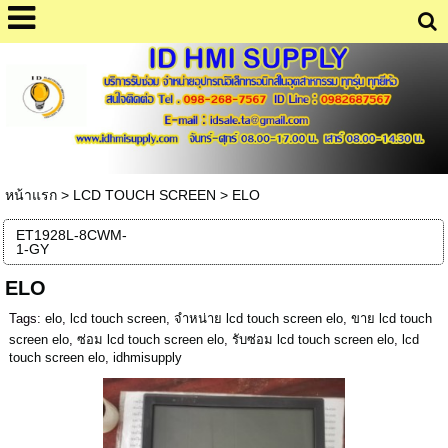
หน้าแรก
>
LCD TOUCH SCREEN
>
ELO
ET1928L-8CWM-
1-GY
ELO
Tags:
elo
,
lcd touch screen
,
จำหน่าย lcd touch screen elo
,
ขาย lcd touch
screen elo
,
ซ่อม lcd touch screen elo
,
รับซ่อม lcd touch screen elo
,
lcd
touch screen elo
,
idhmisupply